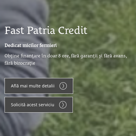
Fast Patria Credit
Dedicat micilor fermieri
Obține finanțare în doar 8 ore, fără garanții și fără avans,
fără birocrație
Află mai multe detalii
Solicită acest serviciu