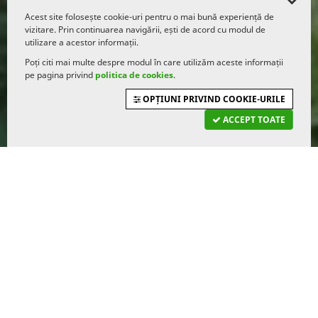
Acest site folosește cookie-uri pentru o mai bună experiență de
vizitare. Prin continuarea navigării, ești de acord cu modul de
utilizare a acestor informații.
Poți citi mai multe despre modul în care utilizăm aceste informații
pe pagina privind
politica de cookies
.
OPȚIUNI PRIVIND COOKIE-URILE
ACCEPT TOATE
Aplică acum!
✔ Aprobare în doar 8 ore, nu zile (dosar complet)
✔ Fără garanții reale
✔ Fără avans pentru investiții
✔ Doar 3 documente necesare pentru Producător Agricol