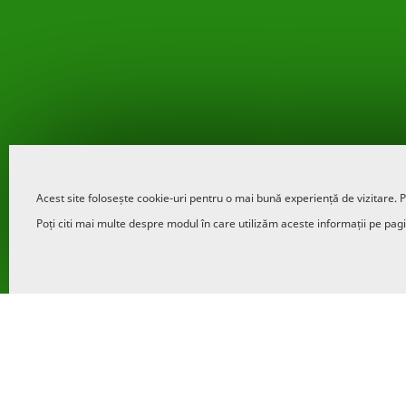
Acest site folosește cookie-uri pentru o mai bună experiență de vizitare. P
Poți citi mai multe despre modul în care utilizăm aceste informații pe pag
“Suntem alături de micii producători din mediul rural
perioada următoare pandemiei. Digitalizarea serviciilo
implementare de la începutul anului, acum am făcut do
deschisă, în plus chiar lansăm Noul Credit Punte Tomat