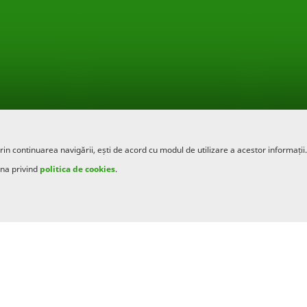
rin continuarea navigării, ești de acord cu modul de utilizare a acestor informații.
ina privind
politica de cookies
.
 de peste 15 ani și cu siguranță nu vom înceta acum sau în
r noastre este un proiect mai amplu, ce se afla deja în
ar câțiva pași mai rapid. Creditarea este în continuare
ina ce este o metodă de a sprijini producătorii să își