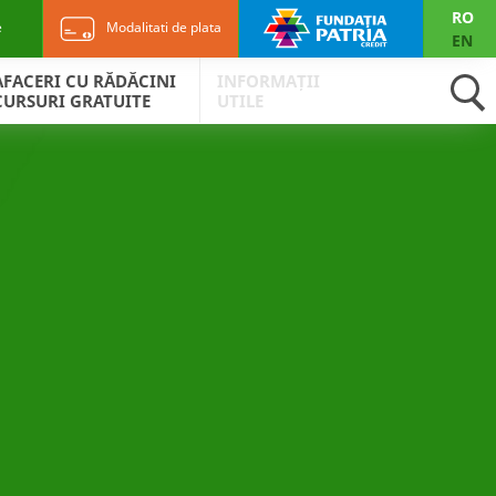
RO
e
Modalitati de plata
EN
AFACERI CU RĂDĂCINI
INFORMAȚII
CURSURI GRATUITE
UTILE