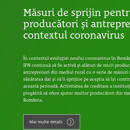
Măsuri de sprijin pentr
producători și antrepre
contextul coronavirus
În contextul evoluției noului coronavirus în Român
IFN continuă să fie activă și alături de micii produc
antreprenori din mediul rural cu o serie de măsuri 
sănătatea dar și să îi sprijine pe aceștia să își conti
această perioadă. Activitatea de creditare a instituți
pregătită să ofere ajutor multor producători din me
România.
Mai multe detalii