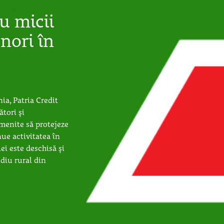
u micii
nori în
ia, Patria Credit
ători și
menite să protejeze
nue activitatea în
ei este deschisă și
diu rural din