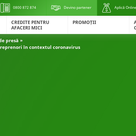
0800 872 874
Devino partener
Aplică Onlin
CREDITE PENTRU
PROMOȚII
AFACERI MICI
de presă
treprenori în contextul coronavirus