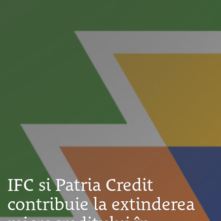
IFC si Patria Credit
contribuie la extinderea
microcreditului în