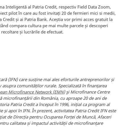
 Inteligentă al Patria Credit, respectiv Field Data Zoom,
t pilot în care au fost invitați 20 de fermieri mici si medii,
a Credit și ai Patria Bank. Aceștia vor primi acces gratuit la
putând compara cultura pe mai multe parcele și descoperi
recoltare și lucrările de efectuat.
cară (IFN) care susține mai ales eforturile antreprenorilor și
v asupra comunităților rurale. Specializată în finanțarea
ean Microfinance Network (EMN
) şi Microfinance Centre
 microfinanțării din România, cu aproape 20 de ani de
storia Patria Credit a început în 1996, inițial ca program al
e și apoi în IFN.
În prezent, activitatea Patria Credit IFN este
iat de Direcția pentru Ocuparea Forței de Muncă, Afaceri
tru calitatea și impactul activității de microfinanțare