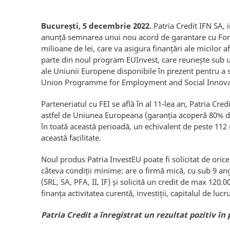
București, 5 decembrie 2022.
Patria Credit IFN SA, 
anunță semnarea unui nou acord de garantare cu Fondu
milioane de lei, care va asigura finanțări ale micilor a
parte din noul program EUInvest, care reunește sub u
ale Uniunii Europene disponibile în prezent pentru a sp
Union Programme for Employment and Social Innova
Parteneriatul cu FEI se află în al 11-lea an, Patria Cred
astfel de Uniunea Europeana (garanția acoperă 80% di
în toată această perioadă, un echivalent de peste 112 
această facilitate.
Noul produs Patria InvestEU poate fi solicitat de oric
câteva condiții minime: are o firmă mică, cu sub 9 ang
(SRL, SA, PFA, II, IF) și solicită un credit de max 120.0
finanța activitatea curentă, investiții, capitalul de lucr
Patria Credit a înregistrat un rezultat pozitiv în 