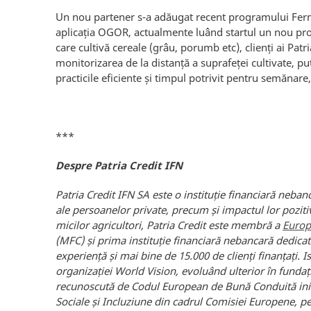
Un nou partener s-a adăugat recent programului Ferma
aplicația OGOR, actualmente luând startul un nou proiec
care cultivă cereale (grâu, porumb etc), clienți ai Patri
monitorizarea de la distanță a suprafeței cultivate, 
practicile eficiente și timpul potrivit pentru semănare, 
***
Despre Patria Credit IFN
Patria Credit IFN SA este o instituție financiară neban
ale persoanelor private, precum și impactul lor poziti
micilor agricultori, Patria Credit este membră a
Europ
(MFC) ș
i prima instituție financiar
ă
nebancară dedicată
experiență și mai bine de 15.000 de clienți finanțați.
I
organizației World Vision, evoluând ulterior în fundați
recunoscută de Codul European de Bună Conduită iniț
Sociale și Incluziune din cadrul Comisiei Europene, pen