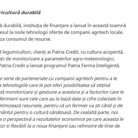
ricultură durabilă
ură durabilă, instituția de finanțare a lansat în această toamnă
sul la noile tehnologii oferite de companii agritech locale,
ntiza consumul de resurse.
8 legumicultori, clienți ai Patria Credit, cu cultura acoperită,
tații de monitorizare a parametrilor agro-meteorologici,
Patria Credit a lansat programul Patria Ferma Inteligentă.
 serie de parteneriate cu companii agritech pentru a le
a tehnologiile care le pot oferi posibilitatea să obțină
ă monitorizare și gestiune a acestora și a factorilor care le
ermierii sunt cele care au la bază date și cifre colectate în
ptimizează resursele, pentru că un fermier va ști când și de
mântul pentru o cultură sănătoasă. De cealaltă parte, noi
 o perspectivă a rezultatelor economice pe care aceasta le
 si flexibili la o noua finanțare sau reînnoire de linie de