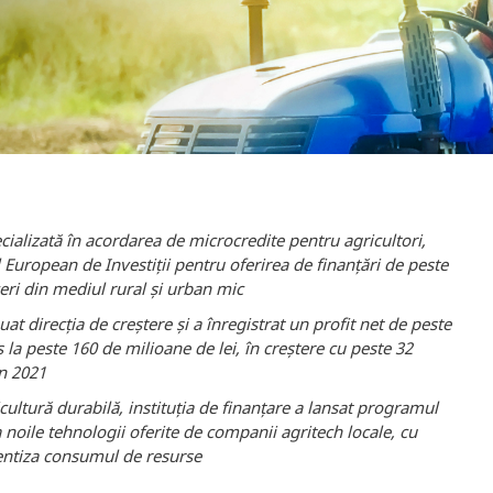
ecializată în acordarea de microcredite pentru agricultori,
uropean de Investiții pentru oferirea de finanțări de peste
ceri din mediul rural și urban mic
uat direcția de creștere și a înregistrat un profit net de peste
s la peste 160 de milioane de lei, în creștere cu peste 32
în 2021
ricultură durabilă, instituția de finanțare a lansat programul
a noile tehnologii oferite de companii agritech locale, cu
cientiza consumul de resurse