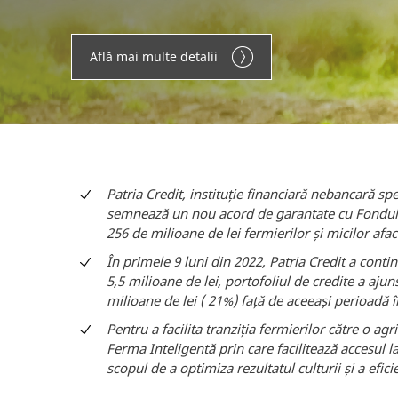
Află mai multe detalii
Patria Credit, instituție financiară nebancară sp
semnează un nou acord de garantate cu Fondul E
256 de milioane de lei fermierilor și micilor afa
În primele 9 luni din 2022, Patria Credit a contin
5,5 milioane de lei, portofoliul de credite a ajun
milioane de lei ( 21%) față de aceeași perioadă 
Pentru a facilita tranziția fermierilor către o ag
Ferma Inteligentă prin care facilitează accesul l
scopul de a optimiza rezultatul culturii și a efi