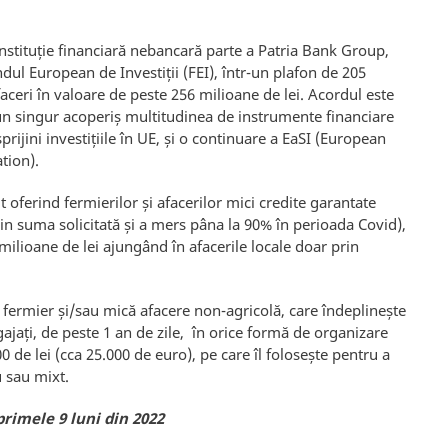
instituție financiară nebancară parte a Patria Bank Group,
l European de Investiții (FEI), într-un plafon de 205
faceri în valoare de peste 256 milioane de lei. Acordul este
n singur acoperiș multitudinea de instrumente financiare
rijini investițiile în UE, și o continuare a EaSI (European
tion).
it oferind fermierilor și afacerilor mici credite garantate
n suma solicitată și a mers pâna la 90% în perioada Covid),
milioane de lei ajungând în afacerile locale doar prin
e fermier și/sau mică afacere non-agricolă, care îndeplinește
ajați, de peste 1 an de zile, în orice formă de organizare
00 de lei (cca 25.000 de euro), pe care îl folosește pentru a
u sau mixt.
primele 9 luni din 2022