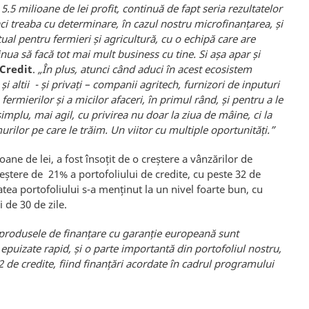
 5.5 milioane de lei profit, continuă de fapt seria rezultatelor
aci treaba cu determinare, în cazul nostru microfinanțarea, și
ctual pentru fermieri și agricultură, cu o echipă care are
tinua să facă tot mai mult business cu tine. Si așa apar și
 Credit
.
„În plus, atunci când aduci în acest ecosistem
 și altii - și privați – companii agritech, furnizori de inputuri
rmierilor și a micilor afaceri, în primul rând, și pentru a le
implu, mai agil, cu privirea nu doar la ziua de mâine, ci la
urilor pe care le trăim. Un viitor cu multiple oportunități.
”
ioane de lei, a fost însoțit de o creștere a vânzărilor de
reștere de 21% a portofoliului de credite, cu peste 32 de
itatea portofoliului s-a menținut la un nivel foarte bun, cu
 de 30 de zile.
 produsele de finanțare cu garanție europeană sunt
d epuizate rapid, și o parte importantă din portofoliul nostru,
2 de credite, fiind finanțări acordate în cadrul programului