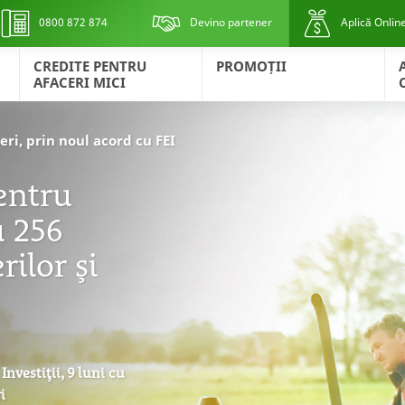
0800 872 874
Devino partener
Aplică Onlin
CREDITE PENTRU
PROMOȚII
AFACERI MICI
eri, prin noul acord cu FEI
entru
u 256
rilor și
nvestiții, 9 luni cu
i