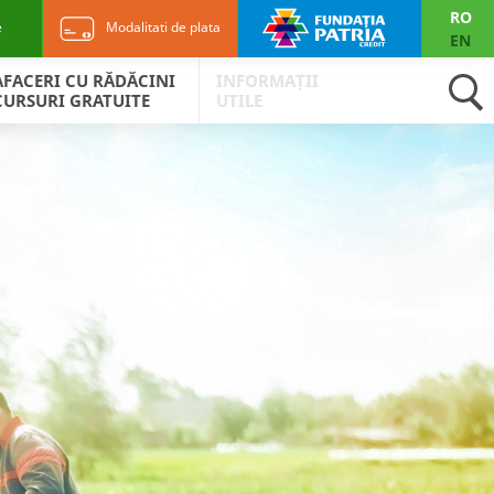
RO
e
Modalitati de plata
EN
AFACERI CU RĂDĂCINI
INFORMAȚII
CURSURI GRATUITE
UTILE