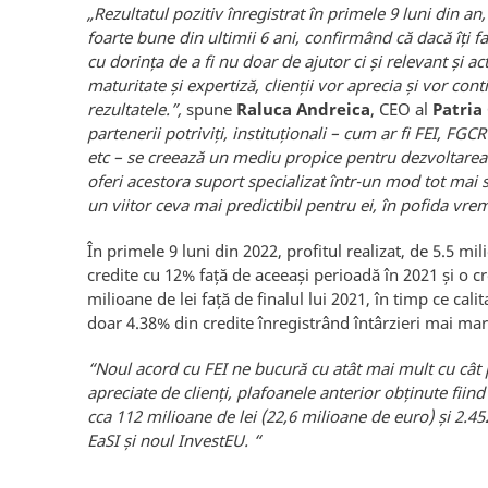
„Rezultatul pozitiv înregistrat în primele 9 luni din an,
foarte bune din ultimii 6 ani, confirmând că dacă îți f
cu dorința de a fi nu doar de ajutor ci și relevant și a
maturitate și expertiză, clienții vor aprecia și vor con
rezultatele.”,
spune
Raluca Andreica
, CEO al
Patria
partenerii potriviți, instituționali – cum ar fi FEI, FGCR
etc – se creează un mediu propice pentru dezvoltarea fe
oferi acestora suport specializat într-un mod tot mai s
un viitor ceva mai predictibil pentru ei, în pofida vrem
În primele 9 luni din 2022, profitul realizat, de 5.5 mil
credite cu 12% față de aceeași perioadă în 2021 și o c
milioane de lei față de finalul lui 2021, în timp ce cal
doar 4.38% din credite înregistrând întârzieri mai mari
“Noul acord cu FEI ne bucură cu atât mai mult cu cât
apreciate de clienți, plafoanele anterior obținute fiin
cca 112 milioane de lei (22,6 milioane de euro) și 2.45
EaSI și noul InvestEU.
“