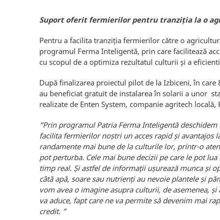
Suport oferit fermierilor pentru tranziția la o ag
Pentru a facilita tranziția fermierilor către o agricult
programul Ferma Inteligentă, prin care facilitează acce
cu scopul de a optimiza rezultatul culturii și a eficie
După finalizarea proiectul pilot de la Izbiceni, în care 
au beneficiat gratuit de instalarea în solarii a unor s
realizate de Enten System, companie agritech locală, 
“Prin programul Patria Ferma Inteligent
ă deschidem o
facilita fermierilor noștri un acces rapid și avantajos l
randamente mai bune de la culturile lor, printr-o atent
pot perturba. Cele mai bune decizii pe care le pot lua f
timp real. Și astfel de informații ușurează munca și o
câtă apă, soare sau nutrienți au nevoie plantele și pă
vom avea o imagine asupra culturii, de asemenea, și a
va aduce, fapt care ne va permite să devenim mai rapizi
credit.
”