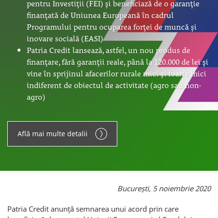
pentru Investiții (FEI) și beneficiază de o garanție
finanțată de Uniunea Europeană în cadrul
Programului pentru ocuparea forței de muncă și
inovare socială (EASI)
Patria Credit lansează, astfel, un nou produs de
finanțare, fără garanții reale, până la 120.000 de lei și
vine în sprijinul afacerilor rurale mici și foarte mici
indiferent de obiectul de activitate (agro sau non-
agro)
Află mai multe detalii
București, 5 noiembrie 2020
Patria Credit anunță semnarea unui acord prin care