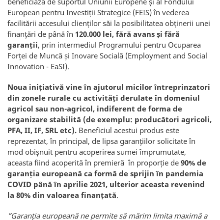
beneficiază de suportul Uniunii Europene și al Fondului
European pentru Investiții Strategice (FEIS) în vederea
facilitării accesului clienților săi la posibilitatea obținerii unei
finanțări de până în
120.000 lei, fără avans și fără
garanții
, prin intermediul Programului pentru Ocuparea
Forței de Muncă și Inovare Socială (Employment and Social
Innovation - EaSI).
Noua inițiativă vine în ajutorul micilor întreprinzatori
din zonele rurale cu activități derulate în domeniul
agricol sau non-agricol, indiferent de forma de
organizare stabilită (de exemplu: producători agricoli,
PFA, II, IF, SRL etc).
Beneficiul acestui produs este
reprezentat, în principal, de lipsa garanțiilor solicitate în
mod obișnuit pentru acoperirea sumei împrumutate,
aceasta fiind acoperită în premieră în proporție de
90% de
garanția europeană ca formă de sprijin în pandemia
COVID până în aprilie 2021, ulterior aceasta revenind
la 80% din valoarea finanțată
.
”Garanția europeană ne permite să mărim limita maximă a