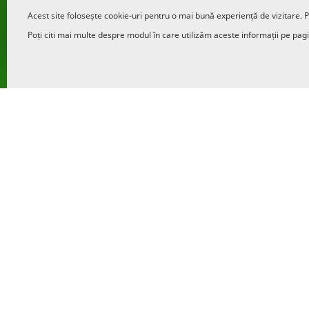
Acest site folosește cookie-uri pentru o mai bună experiență de vizitare. P
Poți citi mai multe despre modul în care utilizăm aceste informații pe pag
In urma procesului de rebranding prin care a tre
inlocuita de noul brand Patria Credit. Preluand 
Finance, noul brand comercial implica o reaseza
clientii si cu partenerii. Plecand de la valorile 
definita de actionari inca de la achizitia din d
cheie ce tin de filozofia acestuia: strategia de 
accesul la servicii financiare unei clase de client
creditare si alte servicii financiare, penetrarea i
zonele rurale.
Astfel este vorba despre o reasezare in piata, de o comu
microafaceri, intreprinzatori individuali, producatori 
opereaza Capa Finance si obiectivul clar de a le sprijini