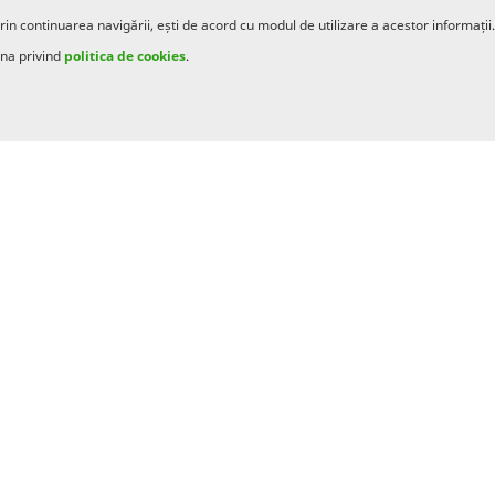
rin continuarea navigării, ești de acord cu modul de utilizare a acestor informații.
ina privind
politica de cookies
.
cut in ultimul an, identitatea Capa Finance este
cei 12 ani de experienta in microfinantare ai Capa
re a modului in care societatea va comunica cu
anterioare ale Capa Finance si urmarind si strategia
ecembrie 2007, noul brand va concentra cateva aspecte
a dezvolta o afacere de microfinantare, care sa asigure
ela exclusa financiar si geografic, cu acces limitat la
n zonele sub-bancarizate ale tarii – orasele mici si
nicare directa catre clientii nostri – intreprinderi mici,
agricoli si persoane fizice – carora le reamintim cum
 activitatea.