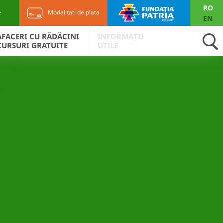
RO
e
Modalitati de plata
EN
AFACERI CU RĂDĂCINI
INFORMAȚII
CURSURI GRATUITE
UTILE